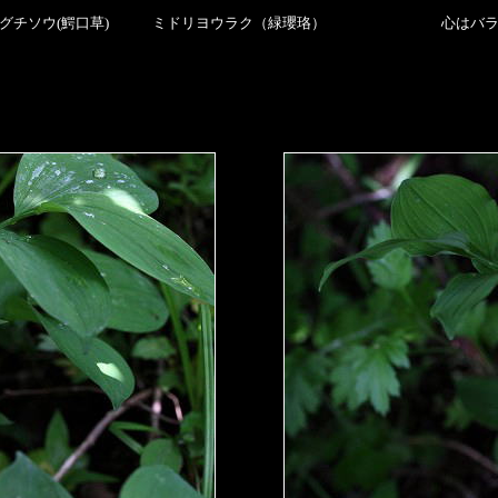
ニグチソウ(鰐口草) ミドリヨウラク（緑瓔珞） 心はバラ