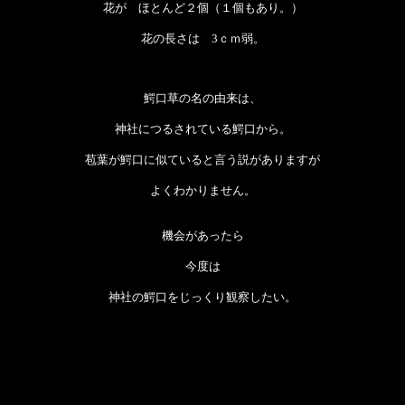
花が ほとんど２個（１個もあり。）
花の長さは 3ｃｍ弱。
鰐口草の名の由来は、
神社につるされている鰐口から。
苞葉が鰐口に似ていると言う説がありますが
よくわかりません。
機会があったら
今度は
神社の鰐口をじっくり観察したい。