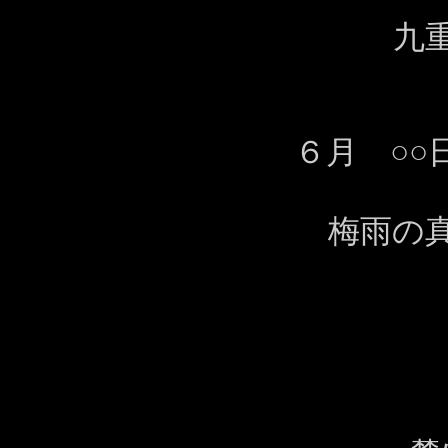
九
６月 ○○
梅雨の