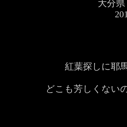
大分県
20
紅葉探しに耶
どこも芳しくない