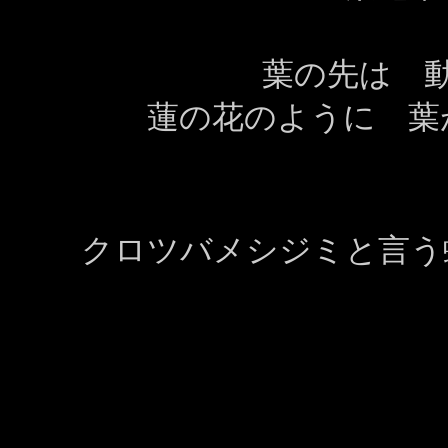
葉の先は 
蓮の花のように 葉
クロツバメシジミと言う