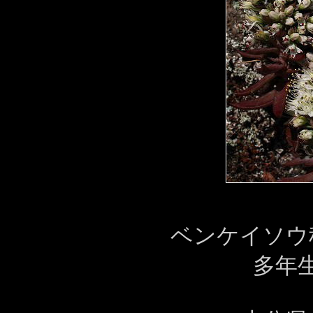
ベンケイソ
多年