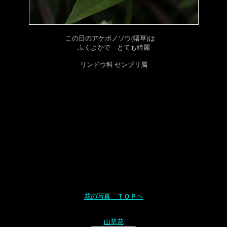
この日のアケボノソウ(曙草)は
ふくよかで とても綺麗
リンドウ科 センブリ属
花の写真 ＴＯＰへ
山草花