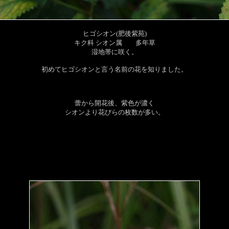
ヒゴシオン(肥後紫苑)
キク科 シオン属 多年草
湿地帯に咲く。
初めてヒゴシオンと言う名前の花を知りました。
蕾から開花後、紫色が濃く
シオンより花びらの枚数が多い。