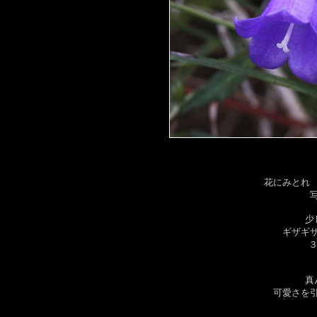
花にみとれ
少
ギザギ
真
可愛さを