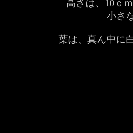
高さは、10ｃ
小さ
葉は、真ん中に