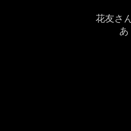
花友さ
あ