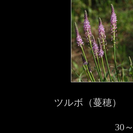
ツルボ（蔓穂）
30