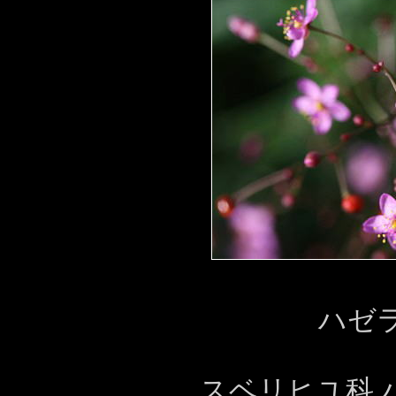
ハゼ
スベリヒユ科 