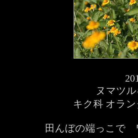
20
ヌマツル
キク科 オラン
田んぼの端っこで 