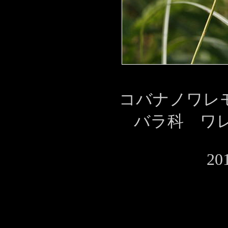
コバナノワレモ
バラ科 ワ
20