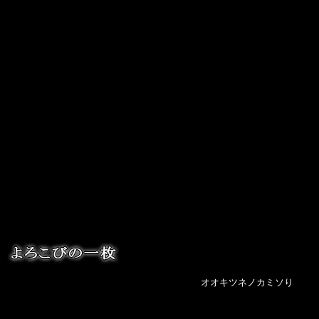
オオキツネノカミソり 