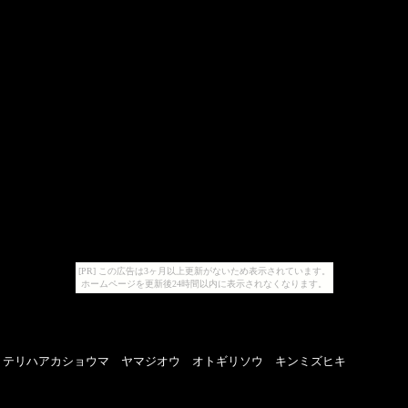
[PR] この広告は3ヶ月以上更新がないため表示されています。
ホームページを更新後24時間以内に表示されなくなります。
テリハアカショウマ ヤマジオウ オトギリソウ キンミズヒキ