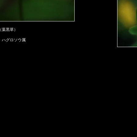
（葉黒草）
 ハグロソウ属