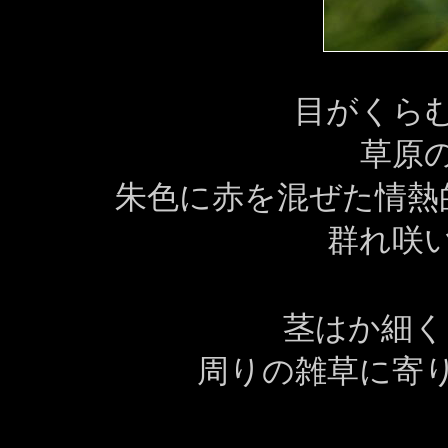
目がくら
草原
朱色に赤を混ぜた情
群れ咲
茎はか細く
周りの雑草に寄