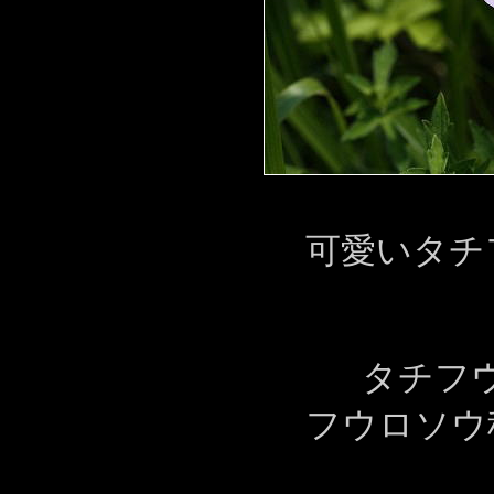
可愛いタチ
タチフ
フウロソウ