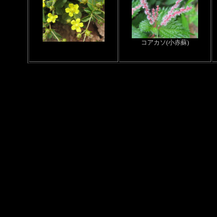
コアカソ(小赤蘇)