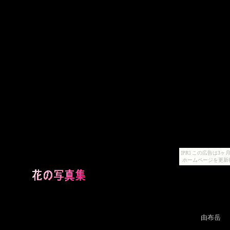
[PR] この広告は
ホームページを更新
由布岳