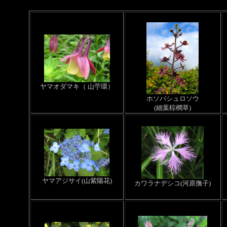
ヤマオダマキ（ 山苧環）
ホソバシュロソウ
(細葉棕櫚草)
ヤマアジサイ(山紫陽花)
カワラナデシコ(河原撫子)