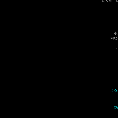
とても 
小
内な
よろ
花