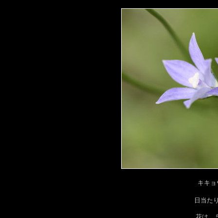
キキョ
日当た
花は、