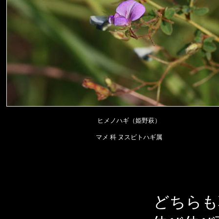
ヒメノハギ（姫野萩）
マメ 科 ヌスビトハギ属
どちらも