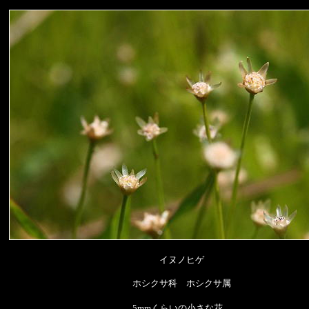
イヌノヒゲ
ホシクサ科 ホシクサ属
5mmくらいの小さな花。