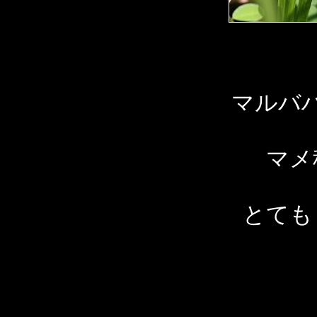
マルバ
マメ
とても