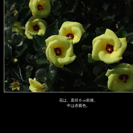
花は、直径６㎝前後。
中は赤紫色。