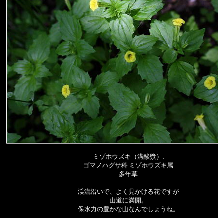
ミゾホウズキ（溝酸漿）.
ゴマノハグサ科 ミゾホウズキ属
多年草
渓流沿いで、よく見かける花ですが
山道に満開。
保水力の豊かな山なんでしょうね。