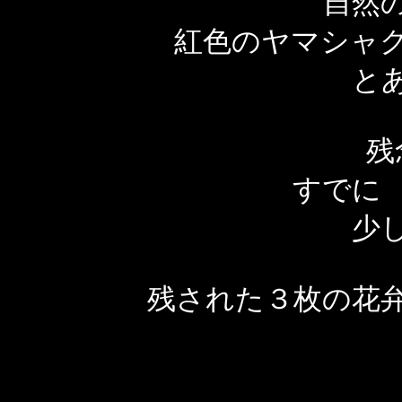
自然
紅色のヤマシャ
と
残
すでに
少し
残された３枚の花