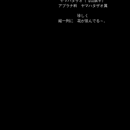
ヤマハタザオ（【山旗竿）
アブラナ科 ヤマハタザオ属
珍しく
縦一列に 花が並んでる～。